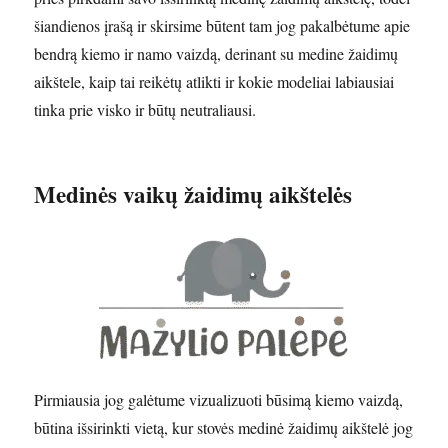
šiandienos įrašą ir skirsime būtent tam jog pakalbėtume apie
bendrą kiemo ir namo vaizdą, derinant su medine žaidimų
aikštele, kaip tai reikėtų atlikti ir kokie modeliai labiausiai
tinka prie visko ir būtų neutraliausi.
Medinės vaikų žaidimų aikštelės
Pirmiausia jog galėtume vizualizuoti būsimą kiemo vaizdą,
būtina išsirinkti vietą, kur stovės medinė žaidimų aikštelė jog