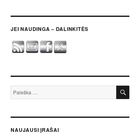
JEI NAUDINGA – DALINKITĖS
IEŠ
Ieškoti:
NAUJAUSI ĮRAŠAI