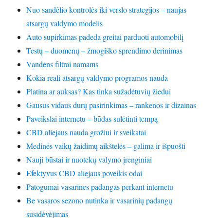
Nuo sandėlio kontrolės iki verslo strategijos – naujas
atsargų valdymo modelis
Auto supirkimas padeda greitai parduoti automobilį
Testų – duomenų – žmogiško sprendimo derinimas
Vandens filtrai namams
Kokia reali atsargų valdymo programos nauda
Platina ar auksas? Kas tinka sužadėtuvių žiedui
Gausus vidaus durų pasirinkimas – rankenos ir dizainas
Paveikslai internetu – būdas sulėtinti tempą
CBD aliejaus nauda grožiui ir sveikatai
Medinės vaikų žaidimų aikštelės – galima ir išpuošti
Nauji būstai ir nuotekų valymo įrenginiai
Efektyvus CBD aliejaus poveikis odai
Patogumai vasarines padangas perkant internetu
Be vasaros sezono nutinka ir vasarinių padangų
susidėvėjimas