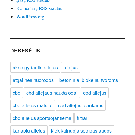
Komentarų RSS srautas
WordPress.org
DEBESĖLIS
akne gydantis aliejus
aliejus
atgalines nuorodos
betoniniai blokeliai tvoroms
cbd
cbd aliejaus nauda odai
cbd aliejus
cbd aliejus maistui
cbd aliejus plaukams
cbd aliejus sportuojantiems
filtrai
kanapiu aliejus
kiek kainuoja seo paslaugos