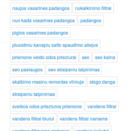
naujos vasarines padangos
nukalkinimo filtrai
nuo kada vasarines padangos
padangos
pigios vasarines padangos
pluostiniu kanapiu salto spaudimo aliejus
priemone veido odos prieziurai
seo
seo kaina
seo paslaugos
seo straipsniu talpinimas
skalbimo masinu remontas vilniuje
stogo danga
straipsniu talpinimas
sveikos odos prieziuros priemone
vandens filtrai
vandens filtrai biurui
vandens filtrai namams
vandens filtravimo sistemos
vandens kokybė