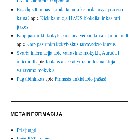
fasado šiltinimui ir apdailai
Fasadų šiltinimas ir apdaila: nuo ko priklausys proceso
kaina?
apie
Kiek kainuoja HAUS blokeliai ir kas turi
įtakos
Kaip pasirinkti kokybiškus laivavedžių kursus | unicum.lt
apie
Kaip pasirinkti kokybiškus laivavedžio kursus
Svarbi informacija apie vairavimo mokyklą Auruda |
unicum.lt
apie
Kokius atsiskaitymo būdus naudoja
vairavimo mokykla
Pagalbininkas
apie
Pirmasis tinklalapio įrašas!
METAINFORMACIJA
Prisijungti
Įrašų RSS srautas