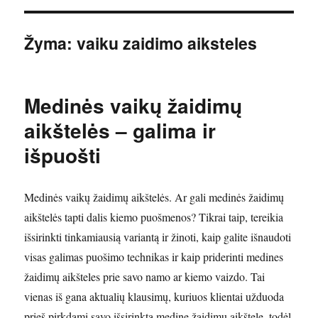
Žyma:
vaiku zaidimo aiksteles
Medinės vaikų žaidimų
aikštelės – galima ir
išpuošti
Medinės vaikų žaidimų aikštelės. Ar gali medinės žaidimų
aikštelės tapti dalis kiemo puošmenos? Tikrai taip, tereikia
išsirinkti tinkamiausią variantą ir žinoti, kaip galite išnaudoti
visas galimas puošimo technikas ir kaip priderinti medines
žaidimų aikšteles prie savo namo ar kiemo vaizdo. Tai
vienas iš gana aktualių klausimų, kuriuos klientai užduoda
prieš pirkdami savo išsirinktą medinę žaidimų aikštelę, todėl