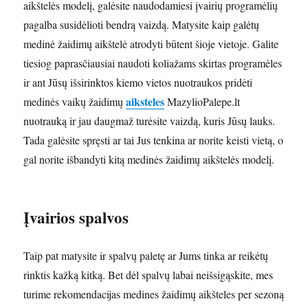
aikštelės modelį, galėsite naudodamiesi įvairių programėlių
pagalba susidėlioti bendrą vaizdą. Matysite kaip galėtų
medinė žaidimų aikštelė atrodyti būtent šioje vietoje. Galite
tiesiog paprasčiausiai naudoti koliažams skirtas programėles
ir ant Jūsų išsirinktos kiemo vietos nuotraukos pridėti
aiksteles
medinės vaikų žaidimų
MazylioPalepe.lt
nuotrauką ir jau daugmaž turėsite vaizdą, kuris Jūsų lauks.
Tada galėsite spręsti ar tai Jus tenkina ar norite keisti vietą, o
gal norite išbandyti kitą medinės žaidimų aikštelės modelį.
Įvairios spalvos
Taip pat matysite ir spalvų paletę ar Jums tinka ar reikėtų
rinktis kažką kitką. Bet dėl spalvų labai neišsigąskite, mes
turime rekomendacijas medines žaidimų aikšteles per sezoną