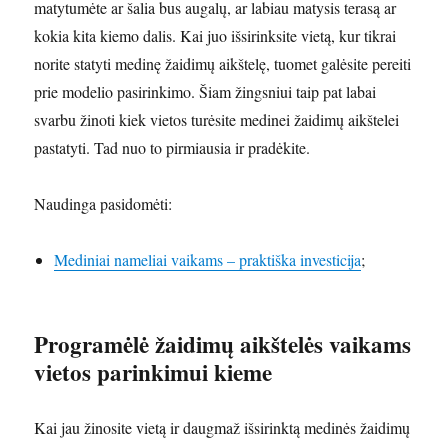
matytumėte ar šalia bus augalų, ar labiau matysis terasą ar
kokia kita kiemo dalis. Kai juo išsirinksite vietą, kur tikrai
norite statyti medinę žaidimų aikštelę, tuomet galėsite pereiti
prie modelio pasirinkimo. Šiam žingsniui taip pat labai
svarbu žinoti kiek vietos turėsite medinei žaidimų aikštelei
pastatyti. Tad nuo to pirmiausia ir pradėkite.
Naudinga pasidomėti:
Mediniai nameliai vaikams – praktiška investicija
;
Programėlė žaidimų aikštelės vaikams
vietos parinkimui kieme
Kai jau žinosite vietą ir daugmaž išsirinktą medinės žaidimų