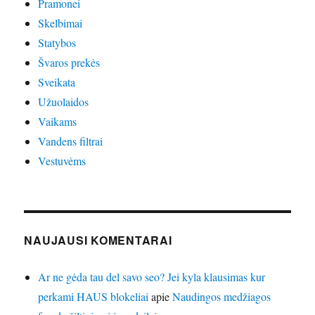
Pramonei
Skelbimai
Statybos
Švaros prekės
Sveikata
Užuolaidos
Vaikams
Vandens filtrai
Vestuvėms
NAUJAUSI KOMENTARAI
Ar ne gėda tau del savo seo? Jei kyla klausimas kur
perkami HAUS blokeliai
apie
Naudingos medžiagos