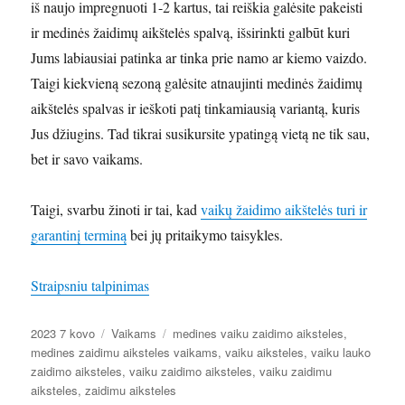
iš naujo impregnuoti 1-2 kartus, tai reiškia galėsite pakeisti
ir medinės žaidimų aikštelės spalvą, išsirinkti galbūt kuri
Jums labiausiai patinka ar tinka prie namo ar kiemo vaizdo.
Taigi kiekvieną sezoną galėsite atnaujinti medinės žaidimų
aikštelės spalvas ir ieškoti patį tinkamiausią variantą, kuris
Jus džiugins. Tad tikrai susikursite ypatingą vietą ne tik sau,
bet ir savo vaikams.
Taigi, svarbu žinoti ir tai, kad
vaikų žaidimo aikštelės turi ir
garantinį terminą
bei jų pritaikymo taisykles.
Straipsniu talpinimas
Paskelbta
Kategorijos
Žymos
2023 7 kovo
Vaikams
medines vaiku zaidimo aiksteles
,
medines zaidimu aiksteles vaikams
,
vaiku aiksteles
,
vaiku lauko
zaidimo aiksteles
,
vaiku zaidimo aiksteles
,
vaiku zaidimu
aiksteles
,
zaidimu aiksteles