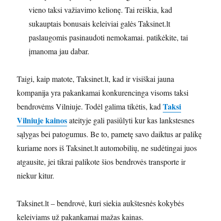
vieno taksi važiavimo kelionę. Tai reiškia, kad
sukauptais bonusais keleiviai galės Taksinet.lt
paslaugomis pasinaudoti nemokamai. patikėkite, tai
įmanoma jau dabar.
Taigi, kaip matote, Taksinet.lt, kad ir visiškai jauna
kompanija yra pakankamai konkurencinga visoms taksi
Taksi
bendrovėms Vilniuje. Todėl galima tikėtis, kad
Vilniuje kainos
ateityje gali pasiūlyti kur kas lankstesnes
sąlygas bei patogumus. Be to, pametę savo daiktus ar palikę
kuriame nors iš Taksinet.lt automobilių, ne sudėtingai juos
atgausite, jei tikrai palikote šios bendrovės transporte ir
niekur kitur.
Taksinet.lt – bendrovė, kuri siekia aukštesnės kokybės
keleiviams už pakankamai mažas kainas.