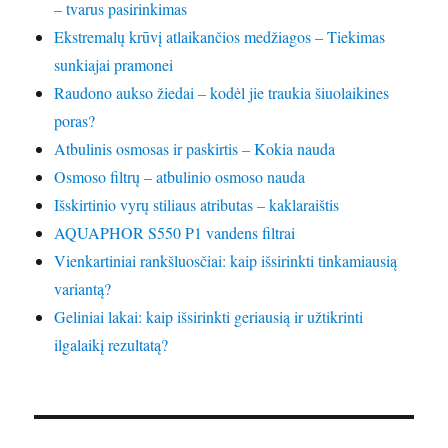
– tvarus pasirinkimas
Ekstremalų krūvį atlaikančios medžiagos – Tiekimas
sunkiajai pramonei
Raudono aukso žiedai – kodėl jie traukia šiuolaikines
poras?
Atbulinis osmosas ir paskirtis – Kokia nauda
Osmoso filtrų – atbulinio osmoso nauda
Išskirtinio vyrų stiliaus atributas – kaklaraištis
AQUAPHOR S550 P1 vandens filtrai
Vienkartiniai rankšluosčiai: kaip išsirinkti tinkamiausią
variantą?
Geliniai lakai: kaip išsirinkti geriausią ir užtikrinti
ilgalaikį rezultatą?