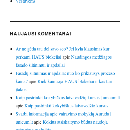
Vestuvėms
NAUJAUSI KOMENTARAI
Ar ne gėda tau del savo seo? Jei kyla klausimas kur
perkami HAUS blokeliai
apie
Naudingos medžiagos
fasado šiltinimui ir apdailai
Fasadų šiltinimas ir apdaila: nuo ko priklausys proceso
kaina?
apie
Kiek kainuoja HAUS blokeliai ir kas turi
įtakos
Kaip pasirinkti kokybiškus laivavedžių kursus | unicum.lt
apie
Kaip pasirinkti kokybiškus laivavedžio kursus
Svarbi informacija apie vairavimo mokyklą Auruda |
unicum.lt
apie
Kokius atsiskaitymo būdus naudoja
vairavimo mokykla