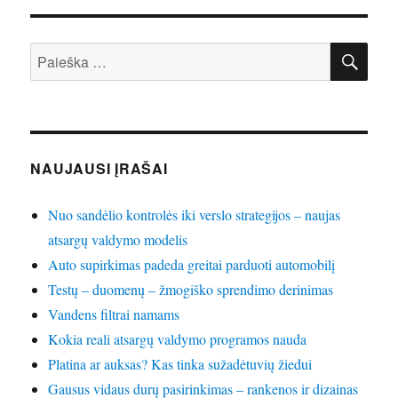
IEŠ
Ieškoti:
NAUJAUSI ĮRAŠAI
Nuo sandėlio kontrolės iki verslo strategijos – naujas
atsargų valdymo modelis
Auto supirkimas padeda greitai parduoti automobilį
Testų – duomenų – žmogiško sprendimo derinimas
Vandens filtrai namams
Kokia reali atsargų valdymo programos nauda
Platina ar auksas? Kas tinka sužadėtuvių žiedui
Gausus vidaus durų pasirinkimas – rankenos ir dizainas