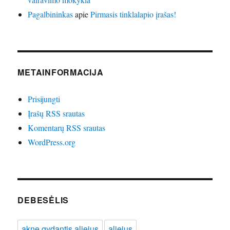
Pagalbininkas
apie
Pirmasis tinklalapio įrašas!
METAINFORMACIJA
Prisijungti
Įrašų RSS srautas
Komentarų RSS srautas
WordPress.org
DEBESĖLIS
akne gydantis aliejus
aliejus