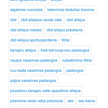
atgalines nuorodos
betoniniai blokeliai tvoroms
cbd
cbd aliejaus nauda odai
cbd aliejus
cbd aliejus maistui
cbd aliejus plaukams
cbd aliejus sportuojantiems
filtrai
kanapiu aliejus
kiek kainuoja seo paslaugos
naujos vasarines padangos
nukalkinimo filtrai
nuo kada vasarines padangos
padangos
pigios vasarines padangos
pluostiniu kanapiu salto spaudimo aliejus
priemone veido odos prieziurai
seo
seo kaina