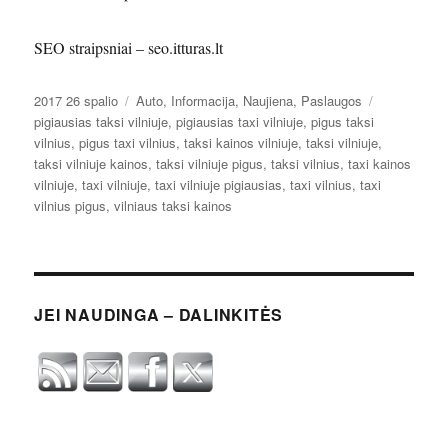
SEO straipsniai – seo.itturas.lt
Paskelbta
Kategorijos
Žymos
2017 26 spalio
Auto
,
Informacija
,
Naujiena
,
Paslaugos
pigiausias taksi vilniuje
,
pigiausias taxi vilniuje
,
pigus taksi
vilnius
,
pigus taxi vilnius
,
taksi kainos vilniuje
,
taksi vilniuje
,
taksi vilniuje kainos
,
taksi vilniuje pigus
,
taksi vilnius
,
taxi kainos
vilniuje
,
taxi vilniuje
,
taxi vilniuje pigiausias
,
taxi vilnius
,
taxi
vilnius pigus
,
vilniaus taksi kainos
JEI NAUDINGA – DALINKITĖS