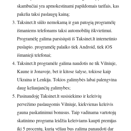
skambučiai yra apmokestinami papildomais tarifais, kas
pakelia taksi paslaugų kainą;
Taksinet.lt siūlo nemokamą ir gan patogią programėlę
išmaniems telefonams taksi automobilių iškvietimui.
Programėlę galima parsisiųsti iš Taksinet.lt internetinio
puslapio. programėlę palaiko tiek Android, tiek iOS
išmanieji telefonai;
Taksinet.lt programėle galima naudotis ne tik Vilniuje,
Kaune ir Jonavoje, bet ir kitose šalyse, tokiose kaip
Ukraina ir Lenkija. Tokios galimybės labai palengvina
daug keliaujančių galimybes;
Pasinaudoję Taksinet.lt susisiekimo ir keleivių
pervežimo paslaugomis Vilniuje, kiekvienas keleivis
gauna paskatinimui bonusus. Taip vadinama vartotojų
skatinimo programa leidžia keleiviams kaupti premijas
iki 5 procentų, kurią vėliau bus galima panaudoti dar