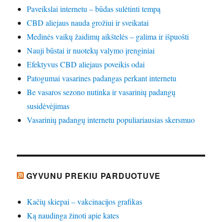
Paveikslai internetu – būdas sulėtinti tempą
CBD aliejaus nauda grožiui ir sveikatai
Medinės vaikų žaidimų aikštelės – galima ir išpuošti
Nauji būstai ir nuotekų valymo įrenginiai
Efektyvus CBD aliejaus poveikis odai
Patogumai vasarines padangas perkant internetu
Be vasaros sezono nutinka ir vasarinių padangų
susidėvėjimas
Vasarinių padangų internetu populiariausias skersmuo
GYVUNU PREKIU PARDUOTUVE
Kačių skiepai – vakcinacijos grafikas
Ką naudinga žinoti apie kates