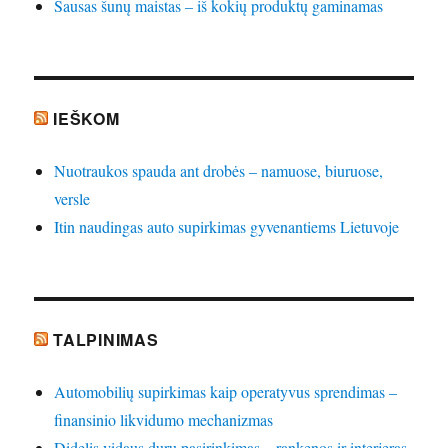
Sausas šunų maistas – iš kokių produktų gaminamas
IEŠKOM
Nuotraukos spauda ant drobės – namuose, biuruose,
versle
Itin naudingas auto supirkimas gyvenantiems Lietuvoje
TALPINIMAS
Automobilių supirkimas kaip operatyvus sprendimas –
finansinio likvidumo mechanizmas
Didelis vidaus durų pasirinkimas – rankenos ir interjeras