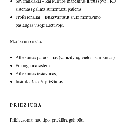
Savarankiškai – kai kuriuos mažesnius filtrus (pvz., RO
sistemas) galima sumontuoti patiems.
Buksvarus.lt
Profesionaliai –
siūlo montavimo
paslaugas visoje Lietuvoje.
Montavimo metu:
Atliekamas paruošimas (vamzdynų, vietos parinkimas),
Prijungiama sistema,
Atliekamas testavimas,
Instruktažas dėl priežiūros.
PRIEŽIŪRA
Priklausomai nuo tipo, priežiūra gali būti: