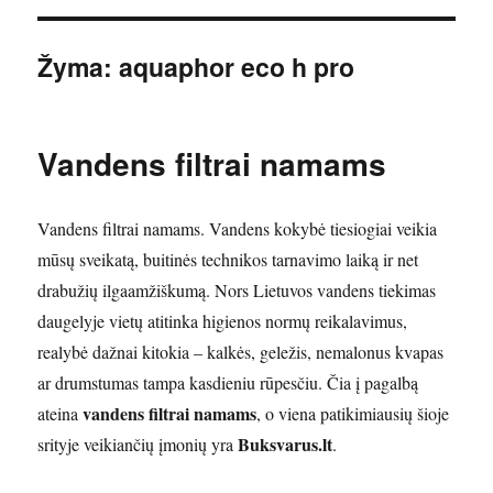
Žyma:
aquaphor eco h pro
Vandens filtrai namams
Vandens filtrai namams. Vandens kokybė tiesiogiai veikia
mūsų sveikatą, buitinės technikos tarnavimo laiką ir net
drabužių ilgaamžiškumą. Nors Lietuvos vandens tiekimas
daugelyje vietų atitinka higienos normų reikalavimus,
realybė dažnai kitokia – kalkės, geležis, nemalonus kvapas
ar drumstumas tampa kasdieniu rūpesčiu. Čia į pagalbą
vandens filtrai namams
ateina
, o viena patikimiausių šioje
Buksvarus.lt
srityje veikiančių įmonių yra
.