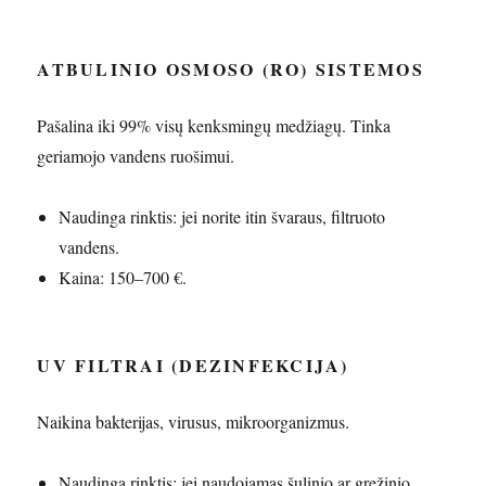
ATBULINIO OSMOSO (RO) SISTEMOS
Pašalina iki 99% visų kenksmingų medžiagų. Tinka
geriamojo vandens ruošimui.
Naudinga rinktis: jei norite itin švaraus, filtruoto
vandens.
Kaina: 150–700 €.
UV FILTRAI (DEZINFEKCIJA)
Naikina bakterijas, virusus, mikroorganizmus.
Naudinga rinktis: jei naudojamas šulinio ar gręžinio