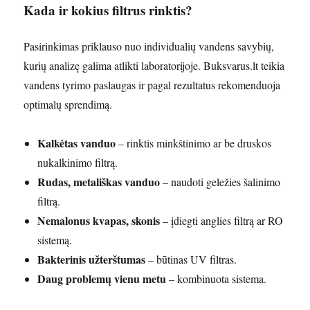
Kada ir kokius filtrus rinktis?
Pasirinkimas priklauso nuo individualių vandens savybių,
kurių analizę galima atlikti laboratorijoje. Buksvarus.lt teikia
vandens tyrimo paslaugas ir pagal rezultatus rekomenduoja
optimalų sprendimą.
Kalkėtas vanduo
– rinktis minkštinimo ar be druskos
nukalkinimo filtrą.
Rudas, metališkas vanduo
– naudoti geležies šalinimo
filtrą.
Nemalonus kvapas, skonis
– įdiegti anglies filtrą ar RO
sistemą.
Bakterinis užterštumas
– būtinas UV filtras.
Daug problemų vienu metu
– kombinuota sistema.