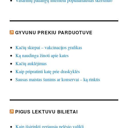
Vasarinių padangų internetu populiariausias skersmuo
GYVUNU PREKIU PARDUOTUVE
Kačių skiepai – vakcinacijos grafikas
Ką naudinga žinoti apie kates
Kačių auklėjimas
Kaip pripratinti katę prie draskyklės
Sausas maistas šunims ar konservai – ką rinktis
PIGUS LEKTUVU BILIETAI
Kaip išsirinkti geriausią pelėsio valiklį