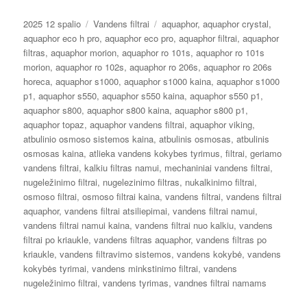
Paskelbta
Kategorijos
Žymos
2025 12 spalio
Vandens filtrai
aquaphor
,
aquaphor crystal
,
aquaphor eco h pro
,
aquaphor eco pro
,
aquaphor filtrai
,
aquaphor
filtras
,
aquaphor morion
,
aquaphor ro 101s
,
aquaphor ro 101s
morion
,
aquaphor ro 102s
,
aquaphor ro 206s
,
aquaphor ro 206s
horeca
,
aquaphor s1000
,
aquaphor s1000 kaina
,
aquaphor s1000
p1
,
aquaphor s550
,
aquaphor s550 kaina
,
aquaphor s550 p1
,
aquaphor s800
,
aquaphor s800 kaina
,
aquaphor s800 p1
,
aquaphor topaz
,
aquaphor vandens filtrai
,
aquaphor viking
,
atbulinio osmoso sistemos kaina
,
atbulinis osmosas
,
atbulinis
osmosas kaina
,
atlieka vandens kokybes tyrimus
,
filtrai
,
geriamo
vandens filtrai
,
kalkiu filtras namui
,
mechaniniai vandens filtrai
,
nugeležinimo filtrai
,
nugelezinimo filtras
,
nukalkinimo filtrai
,
osmoso filtrai
,
osmoso filtrai kaina
,
vandens filtrai
,
vandens filtrai
aquaphor
,
vandens filtrai atsiliepimai
,
vandens filtrai namui
,
vandens filtrai namui kaina
,
vandens filtrai nuo kalkiu
,
vandens
filtrai po kriaukle
,
vandens filtras aquaphor
,
vandens filtras po
kriaukle
,
vandens filtravimo sistemos
,
vandens kokybė
,
vandens
kokybės tyrimai
,
vandens minkstinimo filtrai
,
vandens
nugeležinimo filtrai
,
vandens tyrimas
,
vandnes filtrai namams