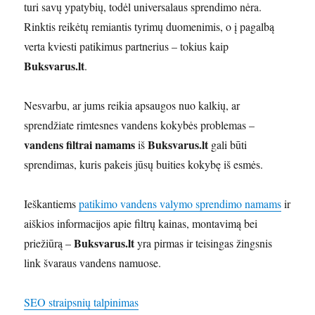
turi savų ypatybių, todėl universalaus sprendimo nėra.
Rinktis reikėtų remiantis tyrimų duomenimis, o į pagalbą
verta kviesti patikimus partnerius – tokius kaip
Buksvarus.lt
.
Nesvarbu, ar jums reikia apsaugos nuo kalkių, ar
sprendžiate rimtesnes vandens kokybės problemas –
vandens filtrai namams
Buksvarus.lt
iš
gali būti
sprendimas, kuris pakeis jūsų buities kokybę iš esmės.
Ieškantiems
patikimo vandens valymo sprendimo namams
ir
aiškios informacijos apie filtrų kainas, montavimą bei
Buksvarus.lt
priežiūrą –
yra pirmas ir teisingas žingsnis
link švaraus vandens namuose.
SEO straipsnių talpinimas