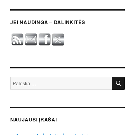
JEI NAUDINGA – DALINKITĖS
IEŠ
Ieškoti:
NAUJAUSI ĮRAŠAI