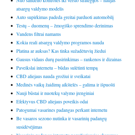
Nuo sandėlio kontrolės iki verslo strategijos – naujas
atsargų valdymo modelis
Auto supirkimas padeda greitai parduoti automobilį
Testų – duomenų – žmogiško sprendimo derinimas
Vandens filtrai namams
Kokia reali atsargų valdymo programos nauda
Platina ar auksas? Kas tinka sužadėtuvių žiedui
Gausus vidaus durų pasirinkimas – rankenos ir dizainas
Paveikslai internetu – būdas sulėtinti tempą
CBD aliejaus nauda grožiui ir sveikatai
Medinės vaikų žaidimų aikštelės – galima ir išpuošti
Nauji būstai ir nuotekų valymo įrenginiai
Efektyvus CBD aliejaus poveikis odai
Patogumai vasarines padangas perkant internetu
Be vasaros sezono nutinka ir vasarinių padangų
susidėvėjimas