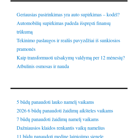
Geriausias pasirinkimas yra auto supirkimas – kodėl?
Automobilių supirkimas padeda išspręsti finansų
trūkumą
Tekinimo paslaugos ir realūs pavyzdžiai iš sunkiosios
pramonės
Kaip transformuoti užsakymų valdymą per 12 mėnesių?
Atbulinis osmosas ir nauda
5 būdų panaudoti lauko namelį vaikams
2026 6 būdų panaudoti žaidimų aikšteles vaikams
7 būdų panaudoti žaidimų namelį vaikams
Dažniausios klaidos renkantis vaikų namelius
11 būdų panaudoti medinę laipiojimo sienelę