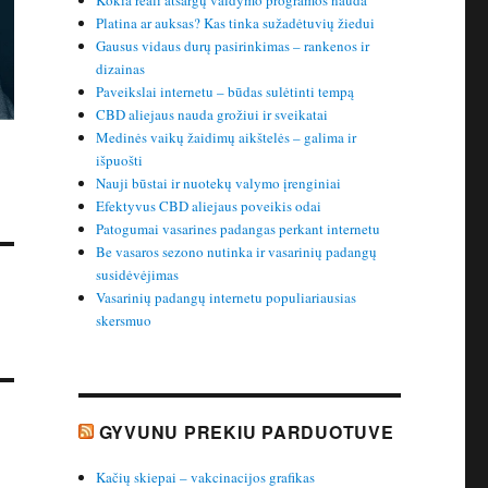
Kokia reali atsargų valdymo programos nauda
Platina ar auksas? Kas tinka sužadėtuvių žiedui
Gausus vidaus durų pasirinkimas – rankenos ir
dizainas
Paveikslai internetu – būdas sulėtinti tempą
CBD aliejaus nauda grožiui ir sveikatai
Medinės vaikų žaidimų aikštelės – galima ir
išpuošti
Nauji būstai ir nuotekų valymo įrenginiai
Efektyvus CBD aliejaus poveikis odai
Patogumai vasarines padangas perkant internetu
Be vasaros sezono nutinka ir vasarinių padangų
susidėvėjimas
Vasarinių padangų internetu populiariausias
skersmuo
GYVUNU PREKIU PARDUOTUVE
Kačių skiepai – vakcinacijos grafikas