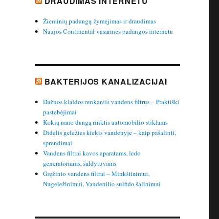
DRAUDIMAS INTERNETU
Žieminių padangų žymėjimas ir draudimas
Naujos Continental vasarinės padangos internetu
BAKTERIJOS KANALIZACIJAI
Dažnos klaidos renkantis vandens filtrus – Praktiški
pastebėjimai
Kokią nano dangą rinktis automobilio stiklams
Didelis geležies kiekis vandenyje – kaip pašalinti,
sprendimai
Vandens filtrai kavos aparatams, ledo
generatoriams, šaldytuvams
Gręžinio vandens filtrai – Minkštinimui,
Nugeležinimui, Vandenilio sulfido šalinimui