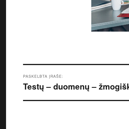
Navigacija
PASKELBTA ĮRAŠE:
tarp
Testų – duomenų – žmogiš
įrašų