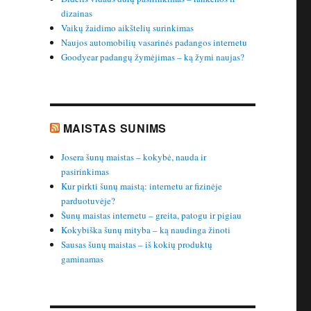
dizainas
Vaikų žaidimo aikštelių surinkimas
Naujos automobilių vasarinės padangos internetu
Goodyear padangų žymėjimas – ką žymi naujas?
MAISTAS SUNIMS
Josera šunų maistas – kokybė, nauda ir
pasirinkimas
Kur pirkti šunų maistą: internetu ar fizinėje
parduotuvėje?
Šunų maistas internetu – greita, patogu ir pigiau
Kokybiška šunų mityba – ką naudinga žinoti
Sausas šunų maistas – iš kokių produktų
gaminamas