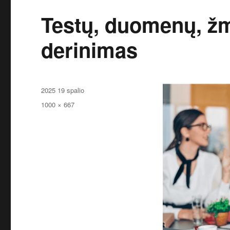
Testų, duomenų, ž
derinimas
Paskelbta
2025 19 spalio
Pilnas
1000 × 667
dydis