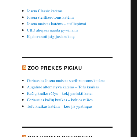
Josera Classic katėms
Josera sterilizuotoms katėms
Josera maistas katėms – atsiliepimai
CBD aliejaus nauda gyvūnams
Ką dovanoti įsigijusiam katę
ZOO PREKES PIGIAU
Geriausias Josera maistas sterilizuotoms katėms
Augalinė alternatyva katėms – Tofu kraikas
Kačių kraiko rūšys – kokį parinkti katei
Geriausias kačių kraikas – kokios rūšies
Tofu kraikas katėms – kuo jis ypatingas