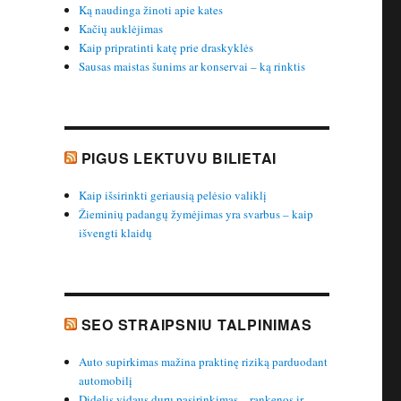
Ką naudinga žinoti apie kates
Kačių auklėjimas
Kaip pripratinti katę prie draskyklės
Sausas maistas šunims ar konservai – ką rinktis
PIGUS LEKTUVU BILIETAI
Kaip išsirinkti geriausią pelėsio valiklį
Žieminių padangų žymėjimas yra svarbus – kaip
išvengti klaidų
SEO STRAIPSNIU TALPINIMAS
Auto supirkimas mažina praktinę riziką parduodant
automobilį
Didelis vidaus durų pasirinkimas – rankenos ir